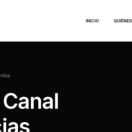
INICIO
QUIÉNE
entos
:
Canal
ias